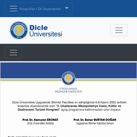
Kısayollar / Dil Seçenekleri