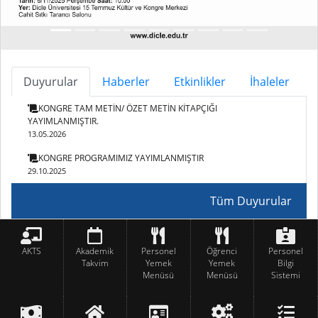
Duyurular
Haberler
Etkinlikler
İhaleler
KONGRE TAM METİN/ ÖZET METİN KİTAPÇIĞI
YAYIMLANMIŞTIR.
13.05.2026
KONGRE PROGRAMIMIZ YAYIMLANMIŞTIR
29.10.2025
Tüm Duyurular
AKTS
Akademik
Personel
Öğrenci
Personel
Takvim
Yemek
Yemek
Bilgi
Menüsü
Menüsü
Sistemi