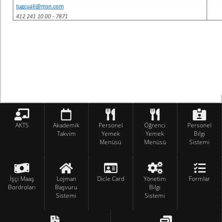
AKTS
Akademik
Personel
Öğrenci
Personel
Takvim
Yemek
Yemek
Bilgi
Menüsü
Menüsü
Sistemi
İşçi Maaş
Lojman
Dicle Card
Yönetim
Formlar
Bordroları
Başvuru
Bilgi
Sistemi
Sistemi