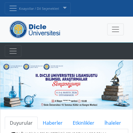
Kısayollar / Dil Seçenekleri
Duyurular
Haberler
Etkinlikler
İhaleler