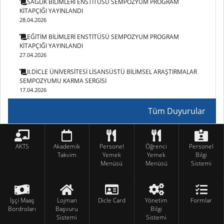
SAĞLIK BİLİMLERİ ENSTİTÜSÜ SEMPOZYUM PROGRAM
KİTAPÇIĞI YAYINLANDI
28.04.2026
EĞİTİM BİLİMLERİ ENSTİTÜSÜ SEMPOZYUM PROGRAM
KİTAPÇIĞI YAYINLANDI
27.04.2026
II.DİCLE ÜNİVERSİTESİ LİSANSÜSTÜ BİLİMSEL ARAŞTIRMALAR
SEMPOZYUMU KARMA SERGİSİ
17.04.2026
Tüm Duyurular
AKTS
Akademik
Personel
Öğrenci
Personel
Takvim
Yemek
Yemek
Bilgi
Menüsü
Menüsü
Sistemi
İşçi Maaş
Lojman
Dicle Card
Yönetim
Formlar
Bordroları
Başvuru
Bilgi
Sistemi
Sistemi