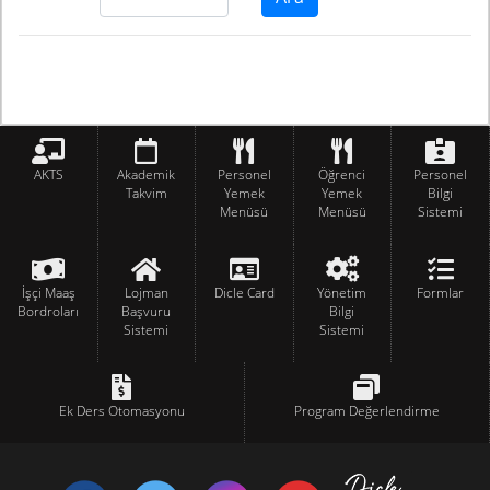
AKTS
Akademik
Personel
Öğrenci
Personel
Takvim
Yemek
Yemek
Bilgi
Menüsü
Menüsü
Sistemi
İşçi Maaş
Lojman
Dicle Card
Yönetim
Formlar
Bordroları
Başvuru
Bilgi
Sistemi
Sistemi
Ek Ders Otomasyonu
Program Değerlendirme