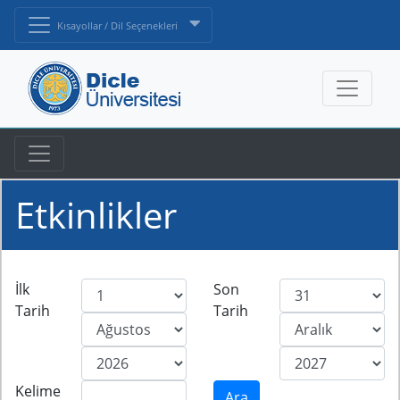
Kısayollar / Dil Seçenekleri
Etkinlikler
İlk
Son
Tarih
Tarih
Kelime