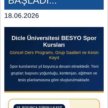
BAŞLADI...
18.06.2026
Dicle Üniversitesi BESYO Spor
Kursları
Güncel Ders Programı, Grup Saatleri ve Kesin
Kayıt
Spor kurslarımız yıl boyunca devam etmektedir. Yeni
gruplar; başvuru yoğunluğu, kontenjan, eğitmen ve
tesis planlamasına göre oluşturulmaktadır.
YIL BOYUNCA SÜREKLI KAYIT