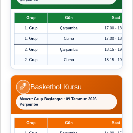
Grup
Gün
Saat
1. Grup
Çarşamba
17.00 - 18.15
1. Grup
Cuma
17.00 - 18.15
2. Grup
Çarşamba
18.15 - 19.30
2. Grup
Cuma
18.15 - 19.30
🏀
Basketbol Kursu
Mevcut Grup Başlangıcı: 09 Temmuz 2026
Perşembe
Grup
Gün
Saat