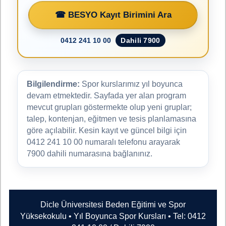
☎ BESYO Kayıt Birimini Ara
0412 241 10 00
Dahili 7900
Bilgilendirme:
Spor kurslarımız yıl boyunca
devam etmektedir. Sayfada yer alan program
mevcut grupları göstermekte olup yeni gruplar;
talep, kontenjan, eğitmen ve tesis planlamasına
göre açılabilir. Kesin kayıt ve güncel bilgi için
0412 241 10 00 numaralı telefonu arayarak
7900 dahili numarasına bağlanınız.
Dicle Üniversitesi Beden Eğitimi ve Spor
Yüksekokulu • Yıl Boyunca Spor Kursları • Tel: 0412