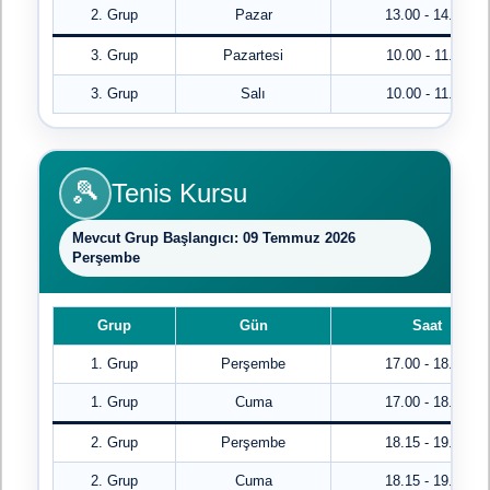
2. Grup
Pazar
13.00 - 14.15
3. Grup
Pazartesi
10.00 - 11.15
3. Grup
Salı
10.00 - 11.15
🎾
Tenis Kursu
Mevcut Grup Başlangıcı: 09 Temmuz 2026
Perşembe
Grup
Gün
Saat
1. Grup
Perşembe
17.00 - 18.15
1. Grup
Cuma
17.00 - 18.15
2. Grup
Perşembe
18.15 - 19.30
2. Grup
Cuma
18.15 - 19.30