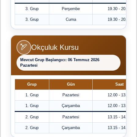
3. Grup
Perşembe
19.30 - 20.45
3. Grup
Cuma
19.30 - 20.45
🏹
Okçuluk Kursu
Mevcut Grup Başlangıcı: 06 Temmuz 2026
Pazartesi
Grup
Gün
Saat
1. Grup
Pazartesi
12.00 - 13.15
1. Grup
Çarşamba
12.00 - 13.15
2. Grup
Pazartesi
13.15 - 14.30
2. Grup
Çarşamba
13.15 - 14.30