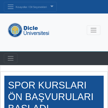
Kısayollar / Dil Seçenekleri
SPOR KURSLARI
ÖN BAŞVURULARI