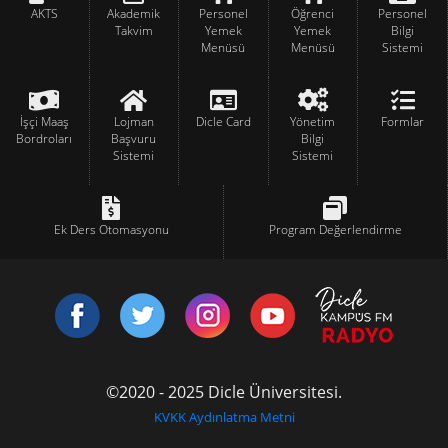
AKTS
Akademik
Personel
Öğrenci
Personel
Takvim
Yemek
Yemek
Bilgi
Menüsü
Menüsü
Sistemi
İşçi Maaş
Lojman
Dicle Card
Yönetim
Formlar
Bordroları
Başvuru
Bilgi
Sistemi
Sistemi
Ek Ders Otomasyonu
Program Değerlendirme
©2020 - 2025 Dicle Üniversitesi.
KVKK Aydınlatma Metni