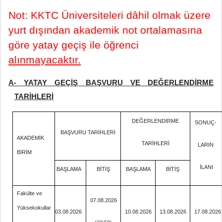
Not: KKTC Üniversiteleri dâhil olmak üzere
yurt dışından akademik not ortalamasına
göre yatay geçiş ile öğrenci
alınmayacaktır.
A- YATAY GEÇİŞ BAŞVURU VE DEĞERLENDİRME
TARİHLERİ
DEĞERLENDİRME
SONUÇ-
BAŞVURU TARİHLERİ
AKADEMİK
TARİHLERİ
LARIN
BİRİM
İLANI
BAŞLAMA
BİTİŞ
BAŞLAMA
BİTİŞ
Fakülte ve
07.08.2026
Yüksekokullar
03.08.2026
10.08.2026
13.08.2026
17.08.2026