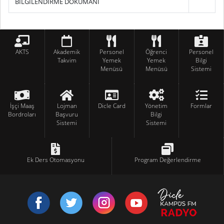
BİLGİLENDİRME DOKÜMANI
AKTS
Akademik
Personel
Öğrenci
Personel
Takvim
Yemek
Yemek
Bilgi
Menüsü
Menüsü
Sistemi
İşçi Maaş
Lojman
Dicle Card
Yönetim
Formlar
Bordroları
Başvuru
Bilgi
Sistemi
Sistemi
Ek Ders Otomasyonu
Program Değerlendirme